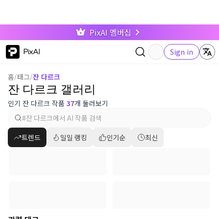
PixAI 멤버십
PixAI
Sign in
홈
/
태그
/
잔 다르크
잔 다르크 갤러리
인기 잔 다르크 작품
37
개 둘러보기
트렌드
일일 랭킹
인기순
최신