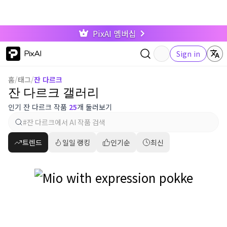
PixAI 멤버십
PixAI
Sign in
홈
/
태그
/
잔 다르크
잔 다르크 갤러리
인기 잔 다르크 작품
25
개 둘러보기
트렌드
일일 랭킹
인기순
최신