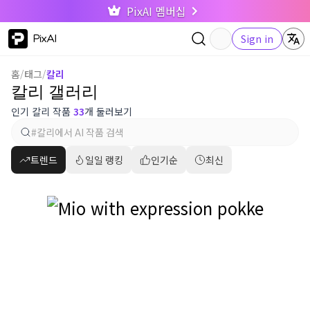
PixAI 멤버십
PixAI
Sign in
홈
/
태그
/
칼리
칼리 갤러리
인기 칼리 작품
33
개 둘러보기
트렌드
일일 랭킹
인기순
최신