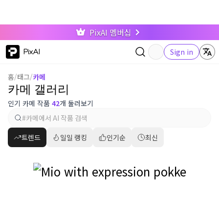
PixAI 멤버십
PixAI
Sign in
홈
/
태그
/
카메
카메 갤러리
인기 카메 작품
42
개 둘러보기
트렌드
일일 랭킹
인기순
최신