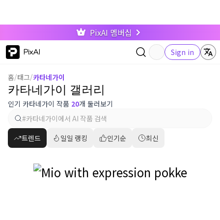
PixAI 멤버십
PixAI
Sign in
홈
/
태그
/
카타네가이
카타네가이 갤러리
인기 카타네가이 작품
20
개 둘러보기
트렌드
일일 랭킹
인기순
최신