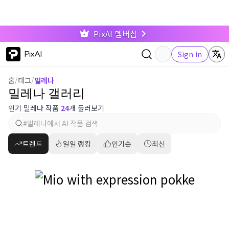
PixAI 멤버십
PixAI
Sign in
홈
/
태그
/
밀레나
밀레나 갤러리
인기 밀레나 작품
24
개 둘러보기
트렌드
일일 랭킹
인기순
최신