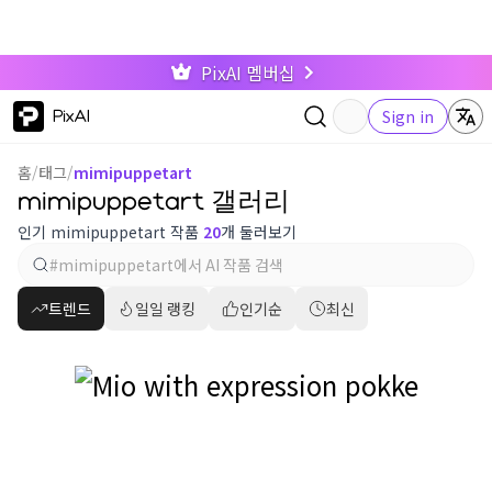
PixAI 멤버십
PixAI
Sign in
홈
/
태그
/
mimipuppetart
mimipuppetart 갤러리
인기 mimipuppetart 작품
20
개 둘러보기
트렌드
일일 랭킹
인기순
최신