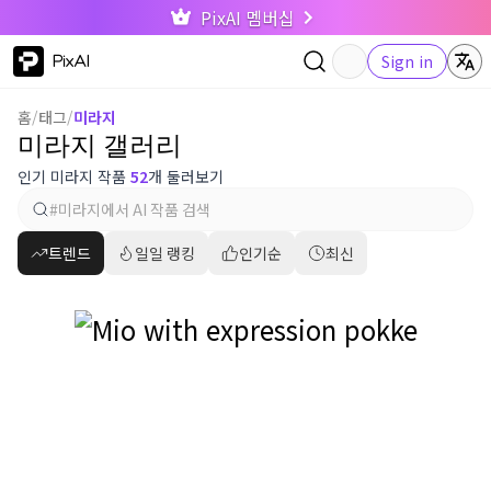
PixAI 멤버십
PixAI
Sign in
홈
/
태그
/
미라지
미라지 갤러리
인기 미라지 작품
52
개 둘러보기
트렌드
일일 랭킹
인기순
최신