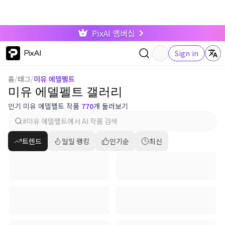
PixAI 멤버십
PixAI
Sign in
홈
/
태그
/
미유 에델펠트
미유 에델펠트 갤러리
인기 미유 에델펠트 작품
770
개 둘러보기
트렌드
일일 랭킹
인기순
최신