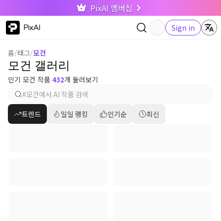
PixAI 멤버십
PixAI
Sign in
홈
/
태그
/
모건
모건 갤러리
인기 모건 작품
432
개 둘러보기
트렌드
일일 랭킹
인기순
최신