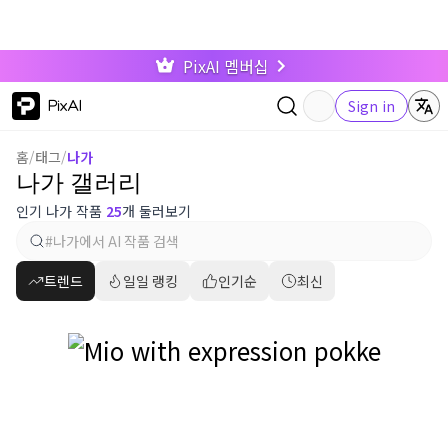
PixAI 멤버십
PixAI
Sign in
홈
/
태그
/
나가
나가 갤러리
인기 나가 작품
25
개 둘러보기
트렌드
일일 랭킹
인기순
최신