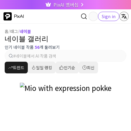
PixAI 멤버십
PixAI
Sign in
홈
/
태그
/
네이블
네이블 갤러리
인기 네이블 작품
56
개 둘러보기
트렌드
일일 랭킹
인기순
최신