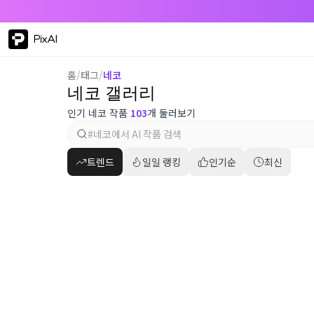
PixAI
홈
/
태그
/
네코
네코 갤러리
인기 네코 작품
103
개 둘러보기
트렌드
일일 랭킹
인기순
최신