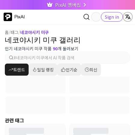
PixAI 멤버십
PixAI
Sign in
홈
/
태그
/
네코야시키 미쿠
네코야시키 미쿠 갤러리
인기 네코야시키 미쿠 작품
90
개 둘러보기
트렌드
일일 랭킹
인기순
최신
관련 태그