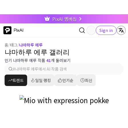
PixAI 멤버십
PixAI
Sign in
홈
/
태그
/
냐마하루 에루
냐마하루 에루 갤러리
인기 냐마하루 에루 작품
41
개 둘러보기
트렌드
일일 랭킹
인기순
최신