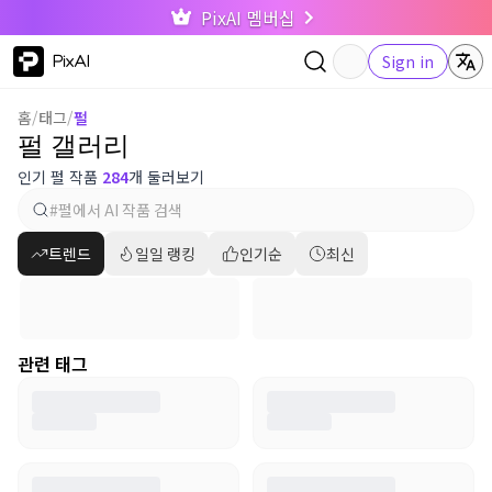
PixAI 멤버십
PixAI
Sign in
홈
/
태그
/
펄
펄 갤러리
인기 펄 작품
284
개 둘러보기
트렌드
일일 랭킹
인기순
최신
관련 태그