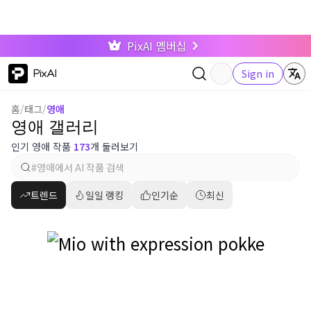
PixAI 멤버십
PixAI
Sign in
홈
/
태그
/
영애
영애 갤러리
인기 영애 작품
173
개 둘러보기
트렌드
일일 랭킹
인기순
최신