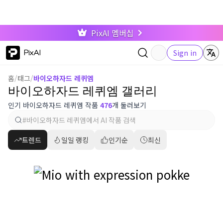
PixAI 멤버십
PixAI
Sign in
홈
/
태그
/
바이오하자드 레퀴엠
바이오하자드 레퀴엠 갤러리
인기 바이오하자드 레퀴엠 작품
476
개 둘러보기
트렌드
일일 랭킹
인기순
최신