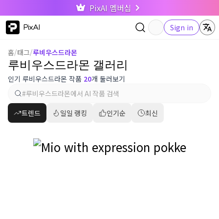
PixAI 멤버십
PixAI
Sign in
홈
/
태그
/
루비우스드라몬
루비우스드라몬 갤러리
인기 루비우스드라몬 작품
20
개 둘러보기
트렌드
일일 랭킹
인기순
최신