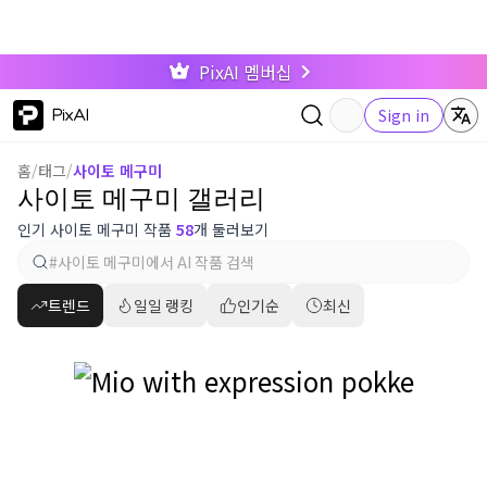
PixAI 멤버십
PixAI
Sign in
홈
/
태그
/
사이토 메구미
사이토 메구미 갤러리
인기 사이토 메구미 작품
58
개 둘러보기
트렌드
일일 랭킹
인기순
최신