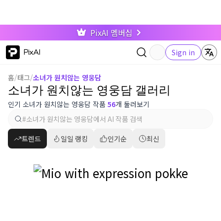
PixAI 멤버십
PixAI
Sign in
홈
/
태그
/
소녀가 원치않는 영웅담
소녀가 원치않는 영웅담 갤러리
인기 소녀가 원치않는 영웅담 작품
56
개 둘러보기
트렌드
일일 랭킹
인기순
최신