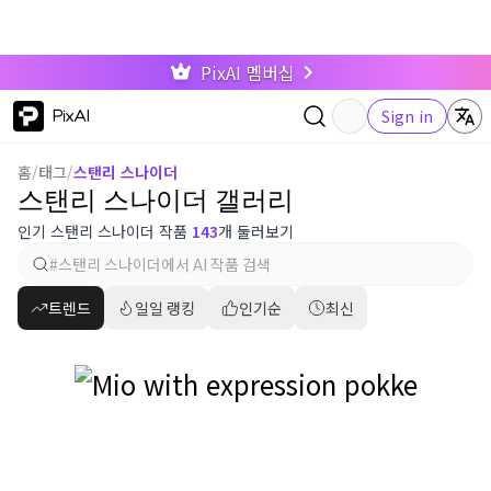
PixAI 멤버십
PixAI
Sign in
홈
/
태그
/
스탠리 스나이더
스탠리 스나이더 갤러리
인기 스탠리 스나이더 작품
143
개 둘러보기
트렌드
일일 랭킹
인기순
최신