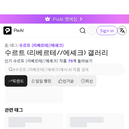
PixAI 멤버십
PixAI
Sign in
홈
/
태그
/
수르트 (리베르테//에셰크)
수르트 (리베르테//에셰크) 갤러리
인기 수르트 (리베르테//에셰크) 작품
79
개 둘러보기
트렌드
일일 랭킹
인기순
최신
관련 태그