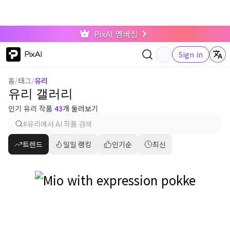
PixAI 멤버십
PixAI
Sign in
홈
/
태그
/
유리
유리 갤러리
인기 유리 작품
43
개 둘러보기
트렌드
일일 랭킹
인기순
최신