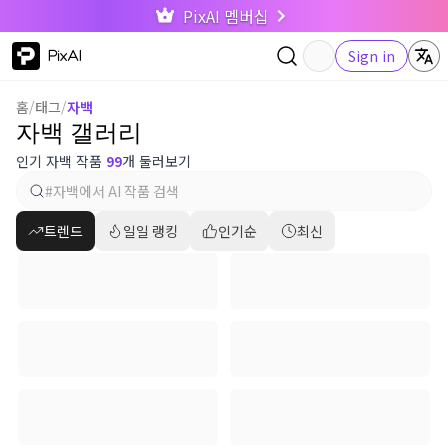
PixAI 멤버십
PixAI
Sign in
홈
/
태그
/
자백
자백 갤러리
인기 자백 작품
99
개 둘러보기
트렌드
일일 랭킹
인기순
최신