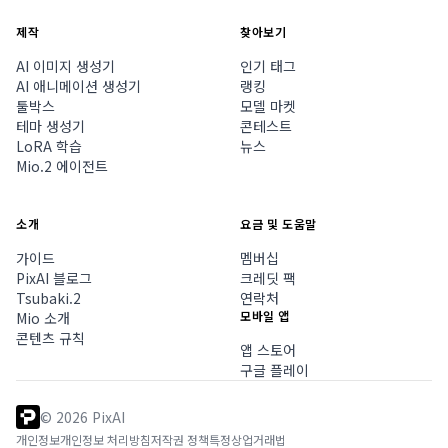
제작
찾아보기
AI 이미지 생성기
인기 태그
AI 애니메이션 생성기
랭킹
툴박스
모델 마켓
테마 생성기
콘테스트
LoRA 학습
뉴스
Mio.2 에이전트
소개
요금 및 도움말
가이드
멤버십
PixAI 블로그
크레딧 팩
Tsubaki.2
연락처
모바일 앱
Mio 소개
콘텐츠 규칙
앱 스토어
구글 플레이
©
2026
PixAI
개인정보
개인정보 처리방침
저작권 정책
특정상업거래법