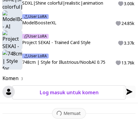
SDXL|Shine colorful|realistic|animation
3.00k
User LoRA
ModelBoosterXL
24.85k
User LoRA
Project SEKAI - Trained Card Style
3.37k
User LoRA
748cm | Style for Illustrious/NoobAI 0.75
13.76k
Komen
3
Log masuk untuk komen
Memuat