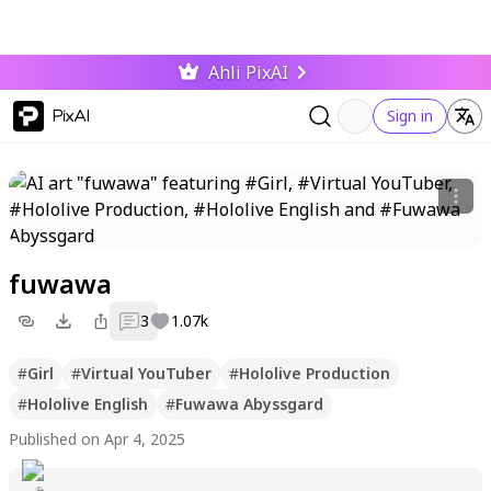
Ahli PixAI
PixAI
Sign in
fuwawa
3
1.07k
#
Girl
#
Virtual YouTuber
#
Hololive Production
#
Hololive English
#
Fuwawa Abyssgard
Published on Apr 4, 2025