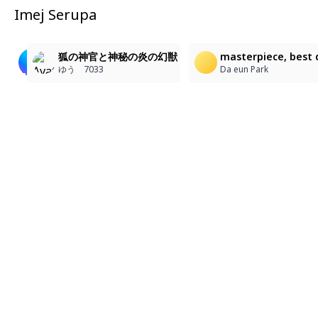
Imej Serupa
5
4
9
狐耳の巫女と霊獣の伝説
小さなお社の神使様
狐の神官と神秘の炎の幻獣
masterpiece, best q
phase9701
牧野翔
ゆう 7033
Da eun Park