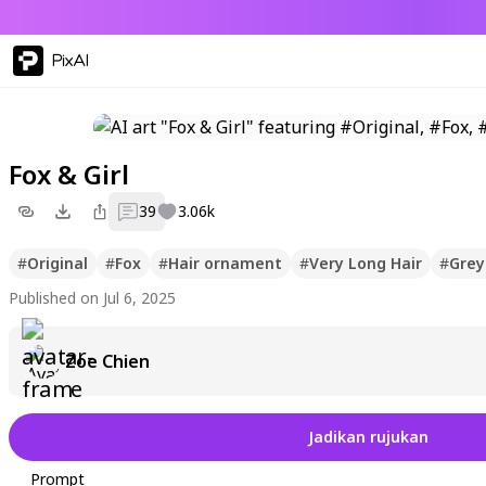
PixAI
Fox & Girl
39
3.06k
#
Original
#
Fox
#
Hair ornament
#
Very Long Hair
#
Grey
Published on Jul 6, 2025
Zoe Chien
Jadikan rujukan
Prompt