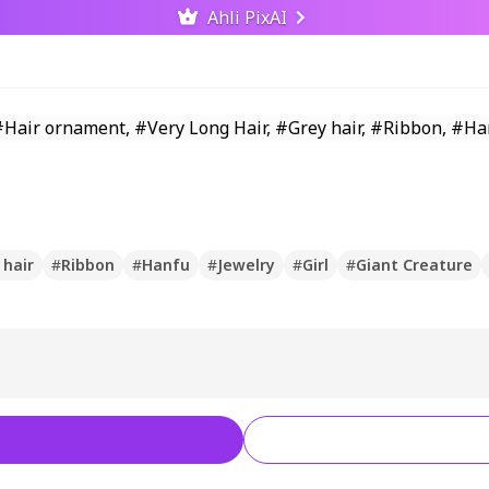
Ahli PixAI
 hair
#
Ribbon
#
Hanfu
#
Jewelry
#
Girl
#
Giant Creature