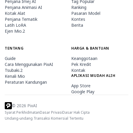
Penjana Imej AI
Tag Popular
Penjana Animasi AI
Ranking
Kotak Alat
Pasaran Model
Penjana Tematik
Kontes
Latih LoRA
Berita
Ejen Mio.2
TENTANG
HARGA & BANTUAN
Guide
Keanggotaan
Cara Menggunakan PixAI
Pek Kredit
Tsubaki.2
Kontak
APLIKASI MUDAH ALIH
Kenali Mio
Peraturan Kandungan
App Store
Google Play
©
2026
PixAI
Syarat Perkhidmatan
Dasar Privasi
Dasar Hak Cipta
Undang-undang Transaksi Komersial Tertentu