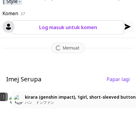
Komen
37
Log masuk untuk komen
Memuat
Imej Serupa
Papar lagi
3
2
kirara (genshin impact), 1girl, short_sleeved_button_shir
kirara (genshin impact), 1girl, short_sleeved_button_shi
kirara (genshin impact), 1girl, short-sleeved button sh
ハン ドンファン
ハン ドンファン
ハン ドンファン