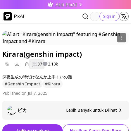
Ahli PixAI
PixAI
Sign in
Kirara(genshin impact)
37
2.13k
深夜生成の時だけなんか上手くいの謎
#
Genshin Impact
#
Kirara
Published on Jul 7, 2025
ピカ
Lebih Banyak untuk Dilihat
Jadikan rujukan
Hasilkan Karya Seni Baru