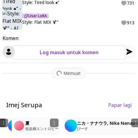
Style: Tired look ♠️”
731
User LoRA
Style: Flat MIX 🍹”
913
Komen
Log masuk untuk komen
Memuat
Imej Serupa
Papar lagi
4
1
1
3
ニカ・ナナウラ, Nika Nanaura
girl 395
夏
ニカ・ナナウラ, Nika Nanaur
ぴーす
pikapi5173#0
低血糖エントロピー
ぴーす