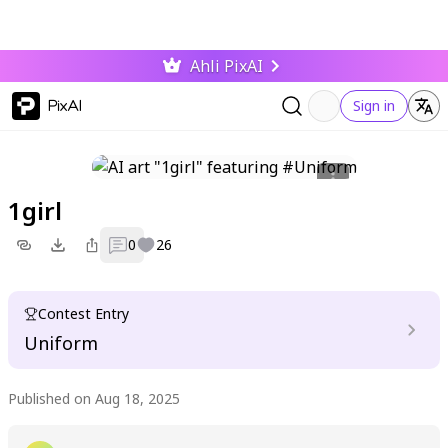
Ahli PixAI
PixAI
Sign in
1girl
0
26
Contest Entry
Uniform
Published on Aug 18, 2025