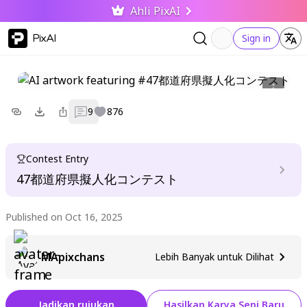
Ahli PixAI
PixAI
Sign in
9
876
Contest Entry
47都道府県擬人化コンテスト
Published on Oct 16, 2025
MApixchans
Lebih Banyak untuk Dilihat
Jadikan rujukan
Hasilkan Karya Seni Baru