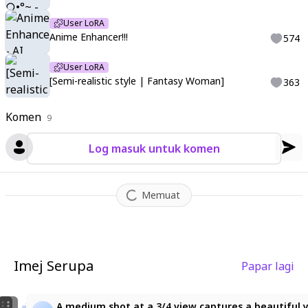
User LoRA
Anime Enhancer!!!
574
User LoRA
[Semi-realistic style | Fantasy Woman]
363
Komen
9
Log masuk untuk komen
Memuat
Imej Serupa
Papar lagi
1
1
A medium shot at a 3/4 view captures a beautiful yo