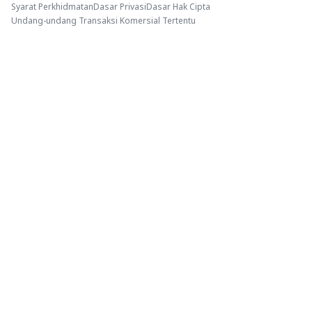
Syarat Perkhidmatan
Dasar Privasi
Dasar Hak Cipta
Undang-undang Transaksi Komersial Tertentu