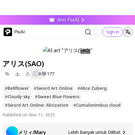
Ahli PixAI
PixAI
Sign in
アリス(SAO)
0
177
#
Bellflower
#
Sword Art Online
#
Alice Zuberg
#
Cloudy sky
#
Sweet Blue Flowers
#
Sword Art Online: Alicization
#
Cumulonimbus cloud
Published on Nov 11, 2025
メリィ/Mary
Lebih Banyak untuk Dilihat