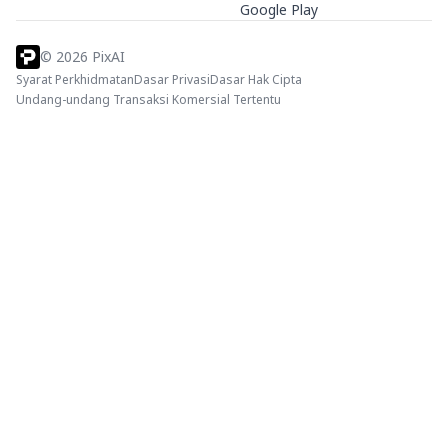
Google Play
©
2026
PixAI
Syarat Perkhidmatan
Dasar Privasi
Dasar Hak Cipta
Undang-undang Transaksi Komersial Tertentu