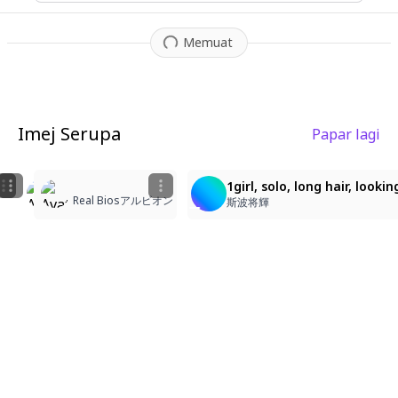
Memuat
Imej Serupa
Papar lagi
3
4
9
Blossoming Beauty in Spring!
Blossom Dream Girl
1girl, solo, long hair, look
Real Biosアルビオン
Angellchii
Angellchii
斯波将輝