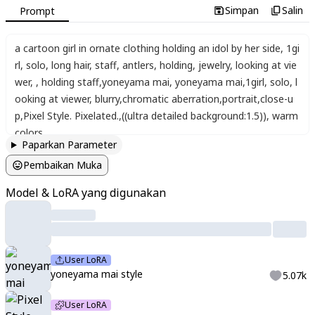
Simpan
Salin
Prompt
a cartoon girl in ornate clothing holding an idol by her side
,
1gi
rl
,
solo
,
long hair
,
staff
,
antlers
,
holding
,
jewelry
,
looking at vie
wer
,
,
holding staff
,
yoneyama mai
,
yoneyama mai
,
1girl
,
solo
,
l
ooking at viewer
,
blurry
,
chromatic aberration
,
portrait
,
close-u
p
,
Pixel Style. Pixelated.
,
((ultra detailed background:1.5))
,
warm
colors
Paparkan Parameter
Pembaikan Muka
Model & LoRA yang digunakan
User LoRA
yoneyama mai style
5.07k
User LoRA