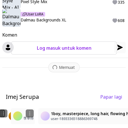
Pixel Style Mix
335
User LoRA
Dalmau Backgrounds XL
608
Komen
Log masuk untuk komen
Memuat
Imej Serupa
Papar lagi
11
2
輝く笑顔の少女
1boy, masterpiece, long hair, flowing h
李志政
李幸得
生魚
user-1893336518886369748