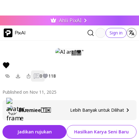
Ahli PixAI
PixAI
Sign in
🧡
0
118
Published on Nov 11, 2025
Bluemiee🇹🇼
Lebih Banyak untuk Dilihat
Jadikan rujukan
Hasilkan Karya Seni Baru