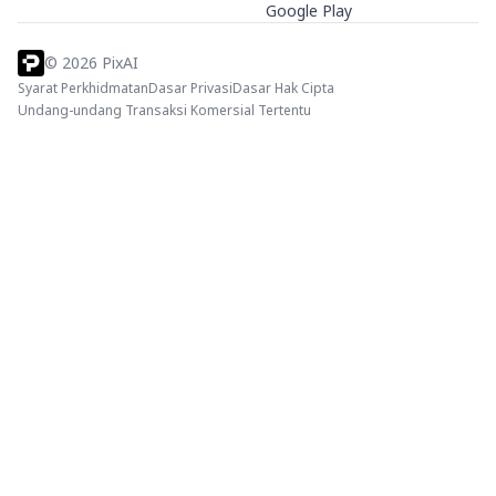
Google Play
©
2026
PixAI
Syarat Perkhidmatan
Dasar Privasi
Dasar Hak Cipta
Undang-undang Transaksi Komersial Tertentu