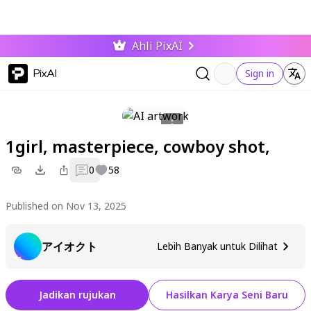
Ahli PixAI
PixAI
Sign in
1girl, masterpiece, cowboy shot,
0
58
Published on Nov 13, 2025
アイオクト
Lebih Banyak untuk Dilihat
Jadikan rujukan
Hasilkan Karya Seni Baru