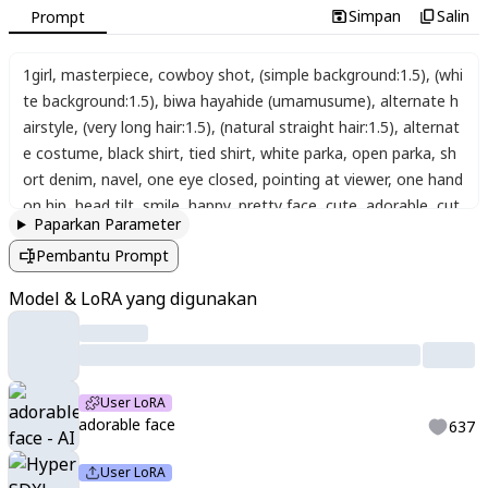
Simpan
Salin
Prompt
1girl
,
masterpiece
,
cowboy shot
,
(simple background:1.5)
,
(whi
te background:1.5)
,
biwa hayahide (umamusume)
,
alternate h
airstyle
,
(very long hair:1.5)
,
(natural straight hair:1.5)
,
alternat
e costume
,
black shirt
,
tied shirt
,
white parka
,
open parka
,
sh
ort denim
,
navel
,
one eye closed
,
pointing at viewer
,
one hand
on hip
,
head tilt
,
smile
,
happy
,
pretty face
,
cute
,
adorable
,
cut
Paparkan Parameter
e eyes
,
cute look
,
tender
,
cute mouth
,
blush
Pembantu Prompt
Model & LoRA yang digunakan
User LoRA
adorable face
637
User LoRA