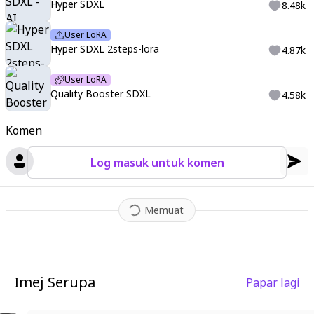
Hyper SDXL
8.48k
User LoRA
Hyper SDXL 2steps-lora
4.87k
User LoRA
Quality Booster SDXL
4.58k
Komen
Log masuk untuk komen
Memuat
Imej Serupa
Papar lagi
1