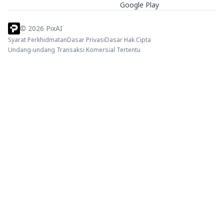
Google Play
©
2026
PixAI
Syarat Perkhidmatan
Dasar Privasi
Dasar Hak Cipta
Undang-undang Transaksi Komersial Tertentu