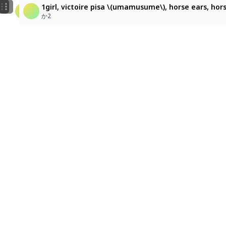
ナリタトップロード
1girl, victoire pisa \(umamusume\), horse ears, horse
1girl, victoire pisa \(umamusume\), horse ears, hors
なな
か2
か2