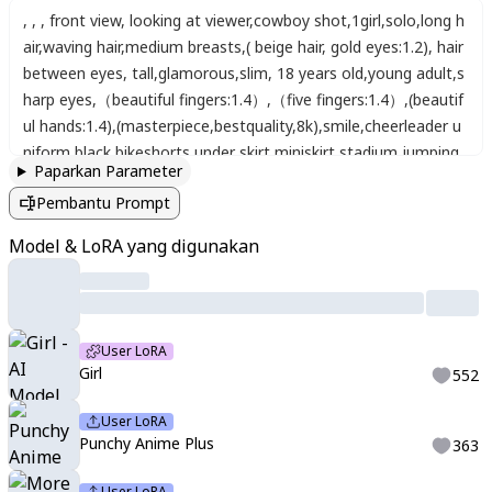
,
,
,
front view
,
looking at viewer
,
cowboy shot
,
1girl
,
solo
,
long h
air
,
waving hair
,
medium breasts
,
( beige hair, gold eyes:1.2)
,
hair
between eyes
,
tall
,
glamorous
,
slim
,
18 years old
,
young adult
,
s
harp eyes
,
（beautiful fingers:1.4）
,
（five fingers:1.4）
,
(beautif
ul hands:1.4)
,
(masterpiece,bestquality,8k)
,
smile
,
cheerleader u
niform
,
black bikeshorts under skirt
,
miniskirt
,
stadium jumping
,
Paparkan Parameter
holding pom pom(cheerleading)
,
morning
,
outdoor
,
open mou
Pembantu Prompt
th
,
pastel color
,
kawaiistyle
Model & LoRA yang digunakan
User LoRA
Girl
552
User LoRA
Punchy Anime Plus
363
User LoRA