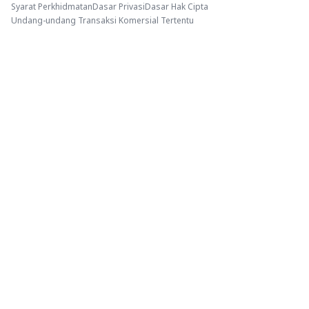
Syarat Perkhidmatan
Dasar Privasi
Dasar Hak Cipta
Undang-undang Transaksi Komersial Tertentu