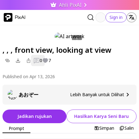
Ahli PixAI
PixAI
Sign in
, , , front view, looking at view
0
7
Published on Apr 13, 2026
あおぞー
Lebih Banyak untuk Dilihat
Jadikan rujukan
Hasilkan Karya Seni Baru
Simpan
Salin
Prompt