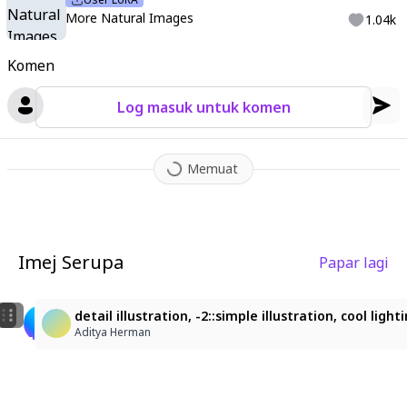
More Natural Images
1.04k
Komen
Log masuk untuk komen
Memuat
Imej Serupa
Papar lagi
4
チアリーダーの少女！
活力十足的啦啦隊女孩！
detail illustration, -2::simple illustration, cool li
kagaya757
dongdong
Aditya Herman