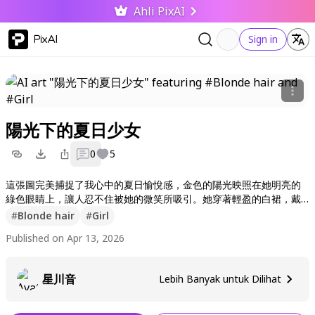
Ahli PixAI
PixAI
Sign in
陽光下的夏日少女
0
5
這張圖完美捕捉了我心中的夏日愉悅感，金色的陽光映照在她明亮的
綠色眼睛上，讓人忍不住被她的微笑所吸引。她穿著輕盈的白裙，戴
著草帽，彷彿可以感受到海風拂面，讓我想一直守在這種閃耀的夏天
#
Blonde hair
#
Girl
氛圍裡。喜歡這樣的畫面嗎？請按讚和追蹤我，我未來還會帶來更多
Published on Apr 13, 2026
可愛又溫暖的作品！
星川音
Lebih Banyak untuk Dilihat