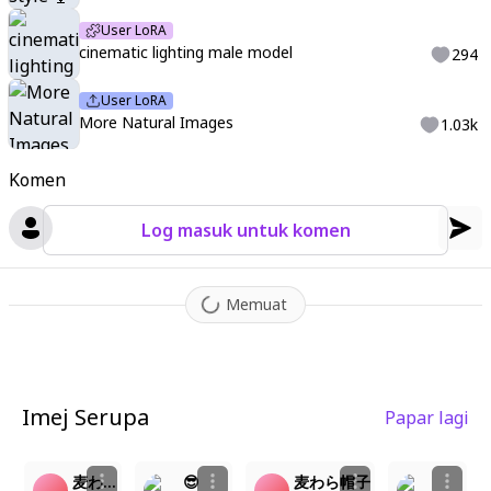
User LoRA
cinematic lighting male model
294
User LoRA
More Natural Images
1.03k
Komen
Log masuk untuk komen
Memuat
Imej Serupa
Papar lagi
2
2
2
10
麦わら帽子
😎
麦わら帽子