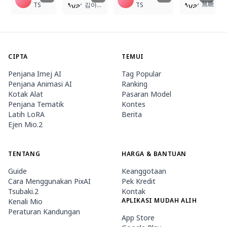
無糖
TS
김아무개
TS
CIPTA
TEMUI
Penjana Imej AI
Tag Popular
Penjana Animasi AI
Ranking
Kotak Alat
Pasaran Model
Penjana Tematik
Kontes
Latih LoRA
Berita
Ejen Mio.2
TENTANG
HARGA & BANTUAN
Guide
Keanggotaan
Cara Menggunakan PixAI
Pek Kredit
Tsubaki.2
Kontak
APLIKASI MUDAH ALIH
Kenali Mio
Peraturan Kandungan
App Store