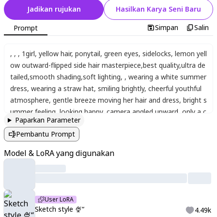
Jadikan rujukan
Hasilkan Karya Seni Baru
Simpan
Salin
Prompt
,
,
,
1girl
,
yellow hair
,
ponytail
,
green eyes
,
sidelocks
,
lemon yell
ow outward-flipped side hair masterpiece
,
best quality
,
ultra de
tailed
,
smooth shading
,
soft lighting
,
,
wearing a white summer
dress
,
wearing a straw hat
,
smiling brightly
,
cheerful youthful
atmosphere
,
gentle breeze moving her hair and dress
,
bright s
ummer feeling
,
looking happy
,
camera angled upward
,
only a c
Paparkan Parameter
lear blue sky in the background
,
cinematic lighting
,
sketch_styl
Pembantu Prompt
e
,
black_line
,
flat_color
,
2D_image
,
clear_lines
,
Model & LoRA yang digunakan
User LoRA
Sketch style 🍨“
4.49k