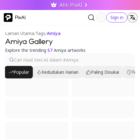
Ahli PixAI
PixAI
Sign in
Laman Utama
/
Tags
/
Amiya
Amiya Gallery
Explore the trending
57
Amiya artworks
Popular
Kedudukan Harian
Paling Disukai
Ter