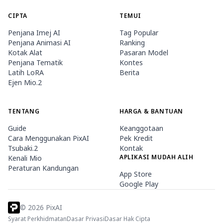
CIPTA
TEMUI
Penjana Imej AI
Tag Popular
Penjana Animasi AI
Ranking
Kotak Alat
Pasaran Model
Penjana Tematik
Kontes
Latih LoRA
Berita
Ejen Mio.2
TENTANG
HARGA & BANTUAN
Guide
Keanggotaan
Cara Menggunakan PixAI
Pek Kredit
Tsubaki.2
Kontak
APLIKASI MUDAH ALIH
Kenali Mio
Peraturan Kandungan
App Store
Google Play
©
2026
PixAI
Syarat Perkhidmatan
Dasar Privasi
Dasar Hak Cipta