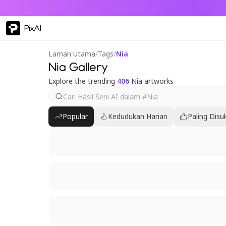
PixAI
Laman Utama
/
Tags
/
Nia
Nia Gallery
Explore the trending
406
Nia artworks
Popular
Kedudukan Harian
Paling Disu