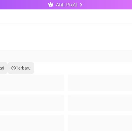
Ahli PixAI
kai
Terbaru