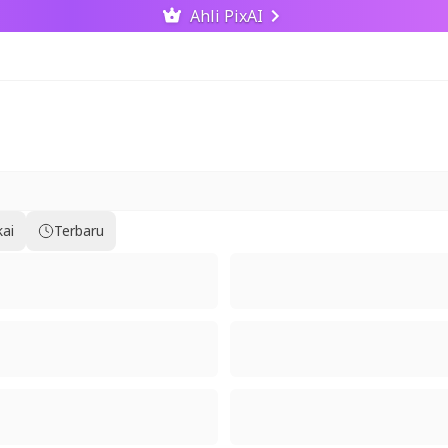
Ahli PixAI
kai
Terbaru