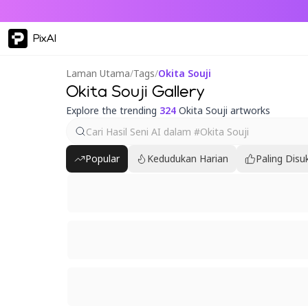
PixAI
Laman Utama
/
Tags
/
Okita Souji
Okita Souji Gallery
Explore the trending
324
Okita Souji artworks
Popular
Kedudukan Harian
Paling Disu