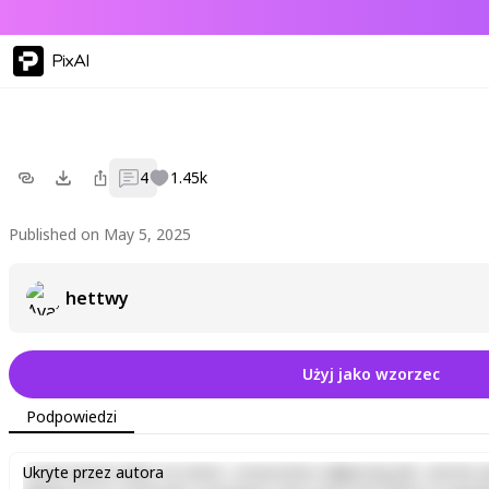
PixAI
4
1.45k
Published on May 5, 2025
hettwy
Użyj jako wzorzec
Podpowiedzi
Lorem ipsum dolor sit amet, consectetur adipiscing elit, sed do e
Ukryte przez autora