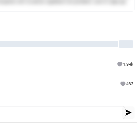
Excepteur sint occaecat cupidatat non proident, sunt in culpa qui
1.94k
462