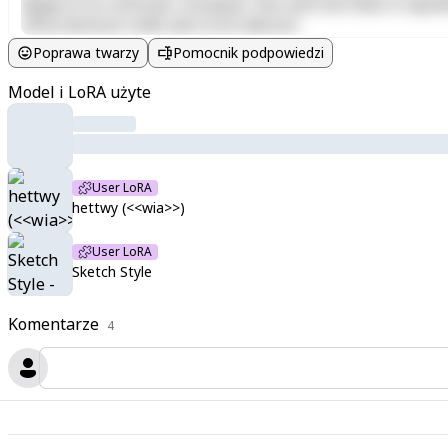
aliquip ex ea commodo consequat. Duis aute irure dolor in reprehen
officia deserunt mollit anim id est laborum.
Poprawa twarzy
Pomocnik podpowiedzi
Model i LoRA użyte
User LoRA
hettwy (<<wia>>)
User LoRA
Sketch Style
Komentarze
4