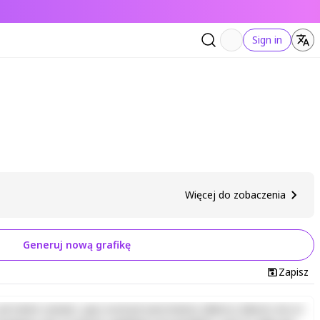
Sign in
Więcej do zobaczenia
Generuj nową grafikę
Zapisz
d minim veniam, quis nostrud exercitation ullamco laboris nisi ut