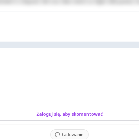
derit in voluptate velit esse cillum dolore eu fugiat nulla pariatur. 
Zaloguj się, aby skomentować
Ładowanie