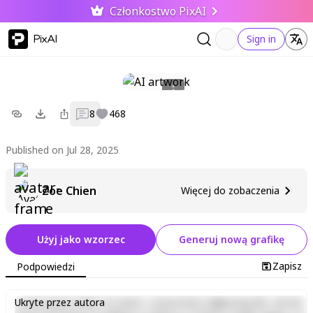
Członkostwo PixAI
PixAI
Sign in
8
468
Published on Jul 28, 2025
Zoe Chien
Więcej do zobaczenia
Użyj jako wzorzec
Generuj nową grafikę
Zapisz
Podpowiedzi
Lorem ipsum dolor sit amet, consectetur adipiscing elit, sed do
Ukryte przez autora