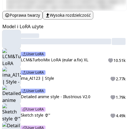
eiusmod tempor incididunt ut labore et dolore magna aliqua. Ut
enim ad minim veniam, quis nostrud exercitation ullamco
laboris nisi ut aliquip ex ea commodo consequat. Duis aute irure
Poprawa twarzy
Wysoka rozdzielczość
dolor in reprehenderit in voluptate velit esse cillum dolore eu
fugiat nulla pariatur. Excepteur sint occaecat cupidatat non
Model i LoRA użyte
proident, sunt in culpa qui officia deserunt mollit anim id est
laborum.
User LoRA
LCM&TurboMix LoRA (eular a.fix) XL
10.51k
User LoRA
ima_AI123 | Style
2.77k
User LoRA
Detailed anime style - Illustrious V2.0
1.79k
User LoRA
Sketch style 🍨“
4.49k
User LoRA