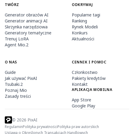
TWÓRZ
ODKRYWAJ
Generator obrazów AI
Popularne tagi
Generator animacji AI
Ranking
Skrzynka narzędziowa
Rynek Modeli
Generatory tematyczne
Konkurs
Trenuj LoRA
Aktualności
Agent Mio.2
O NAS
CENNIK I POMOC
Guide
Członkostwo
Jak używać PixAI
Pakiety kredytów
Tsubaki.2
Kontakt
APLIKACJA MOBILNA
Poznaj Mio
Zasady treści
App Store
Google Play
©
2026
PixAI
Regulamin
Polityka prywatności
Polityka praw autorskich
Ustawa o Określonych Transakcjach Handlowych