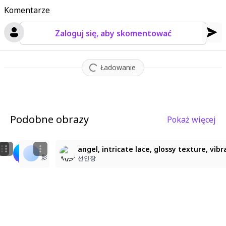
Komentarze
Zaloguj się, aby skomentować
Ładowanie
Podobne obrazy
Pokaż więcej
4
3
2
LoRA + 1girlチャレンジ
angel, intricate lace, glossy texture, vib
影
影
らび
선인장