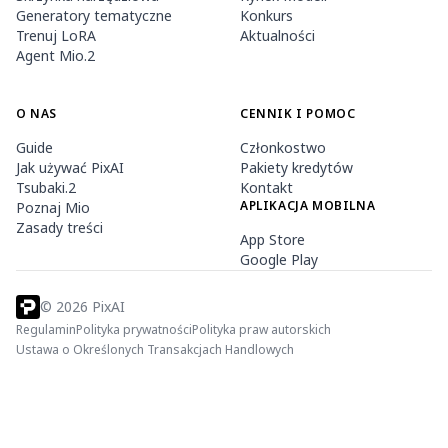
Generatory tematyczne
Konkurs
Trenuj LoRA
Aktualności
Agent Mio.2
O NAS
CENNIK I POMOC
Guide
Członkostwo
Jak używać PixAI
Pakiety kredytów
Tsubaki.2
Kontakt
APLIKACJA MOBILNA
Poznaj Mio
Zasady treści
App Store
Google Play
©
2026
PixAI
Regulamin
Polityka prywatności
Polityka praw autorskich
Ustawa o Określonych Transakcjach Handlowych