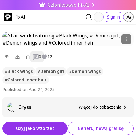
Członkostwo PixAI
PixAI
Sign in
0
12
#
Black Wings
#
Demon girl
#
Demon wings
#
Colored inner hair
Published on Aug 24, 2025
Gryss
Więcej do zobaczenia
Użyj jako wzorzec
Generuj nową grafikę