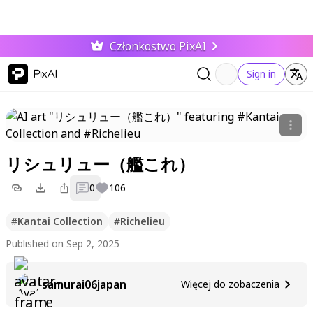
Członkostwo PixAI
PixAI
Sign in
リシュリュー（艦これ）
0
106
#
Kantai Collection
#
Richelieu
Published on Sep 2, 2025
samurai06japan
Więcej do zobaczenia