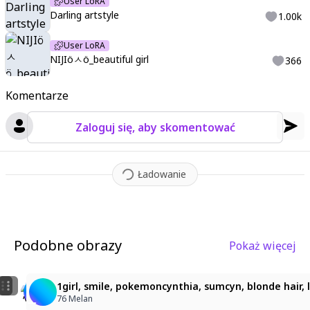
User LoRA
Darling artstyle
1.00k
User LoRA
NIJIöㅅö_beautiful girl
366
Komentarze
Zaloguj się, aby skomentować
Ładowanie
Podobne obrazy
Pokaż więcej
1
ビーチで微笑む白髪の少女
1girl, yellow hair, straight long hair, parted bangs,
1girl, smile, pokemoncynthia, sumcyn, blonde hair, l
ぽゆん
yokyok
76 Melan