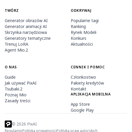
TWÓRZ
ODKRYWAJ
Generator obrazów AI
Popularne tagi
Generator animacji AI
Ranking
Skrzynka narzędziowa
Rynek Modeli
Generatory tematyczne
Konkurs
Trenuj LoRA
Aktualności
Agent Mio.2
O NAS
CENNIK I POMOC
Guide
Członkostwo
Jak używać PixAI
Pakiety kredytów
Tsubaki.2
Kontakt
APLIKACJA MOBILNA
Poznaj Mio
Zasady treści
App Store
Google Play
©
2026
PixAI
Regulamin
Polityka prywatności
Polityka praw autorskich