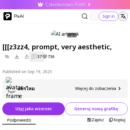
Członkostwo PixAI
PixAI
Sign in
[[[z3zz4, prompt, very aesthetic,
37
736
Published on Sep 19, 2025
แพรไหม
Więcej do zobaczenia
Użyj jako wzorzec
Generuj nową grafikę
Zapisz
Kopiuj
Podpowiedzi