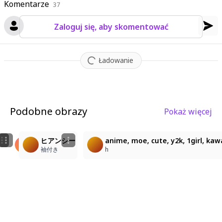
Komentarze
37
Zaloguj się, aby skomentować
Ładowanie
Podobne obrazy
Pokaż więcej
1
3
2
character: hyacine_(honkai:_star_rail). A medium shot
ヒアンシー
ヒアンシー
anime, moe, cute, y2k, 1girl, kawa
Kim Sokchet
袖付き
袖付き
h