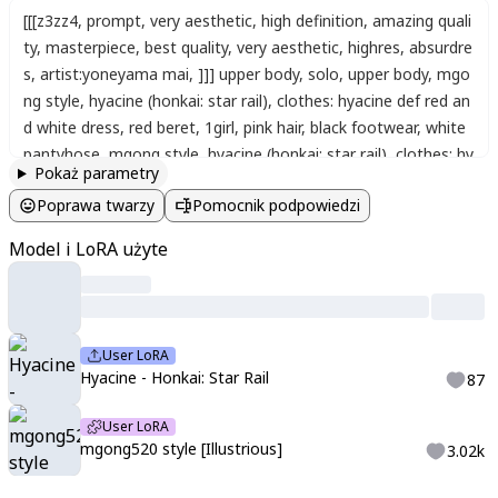
[[[z3zz4
,
prompt
,
very aesthetic
,
high definition
,
amazing quali
ty
,
masterpiece
,
best quality
,
very aesthetic
,
highres
,
absurdre
s
,
artist:yoneyama mai
,
]]] upper body
,
solo
,
upper body
,
mgo
ng style
,
hyacine (honkai: star rail)
,
clothes: hyacine def red an
d white dress
,
red beret
,
1girl
,
pink hair
,
black footwear
,
white
pantyhose
,
mgong style
,
hyacine (honkai: star rail)
,
clothes: hy
Pokaż parametry
acine def red and white dress
,
red beret
,
1girl
,
pink hair
,
black f
Poprawa twarzy
Pomocnik podpowiedzi
ootwear
,
white pantyhose
Model i LoRA użyte
User LoRA
Hyacine - Honkai: Star Rail
87
User LoRA
mgong520 style [Illustrious]
3.02k