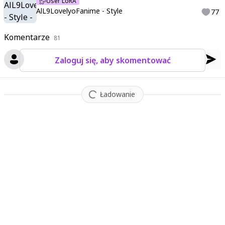
User LoRA
AlL9LovelyoFanime - Style
77
Komentarze
81
Zaloguj się, aby skomentować
Ładowanie