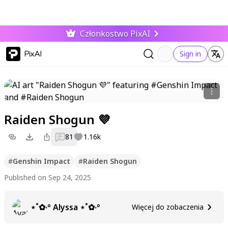
Członkostwo PixAI
PixAI
Sign in
Raiden Shogun 💜
81
1.16k
#
Genshin Impact
#
Raiden Shogun
Published on Sep 24, 2025
⋆˚✿˖° Alyssa ⋆˚✿˖°
Więcej do zobaczenia