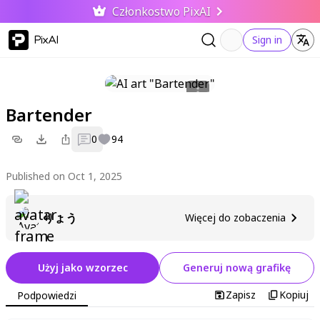
Członkostwo PixAI
PixAI
Sign in
Bartender
0
94
Published on Oct 1, 2025
りょう
Więcej do zobaczenia
Użyj jako wzorzec
Generuj nową grafikę
Zapisz
Kopiuj
Podpowiedzi