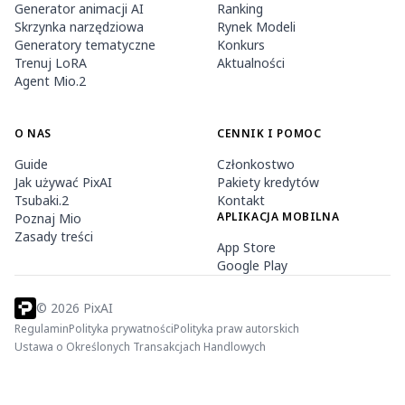
Generator animacji AI
Ranking
Skrzynka narzędziowa
Rynek Modeli
Generatory tematyczne
Konkurs
Trenuj LoRA
Aktualności
Agent Mio.2
O NAS
CENNIK I POMOC
Guide
Członkostwo
Jak używać PixAI
Pakiety kredytów
Tsubaki.2
Kontakt
APLIKACJA MOBILNA
Poznaj Mio
Zasady treści
App Store
Google Play
©
2026
PixAI
Regulamin
Polityka prywatności
Polityka praw autorskich
Ustawa o Określonych Transakcjach Handlowych