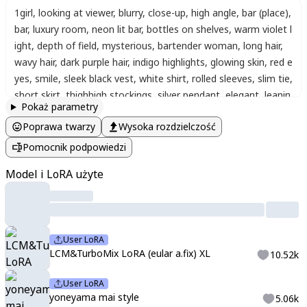
1girl
,
looking at viewer
,
blurry
,
close-up
,
high angle
,
bar (place)
,
bar
,
luxury room
,
neon lit bar
,
bottles on shelves
,
warm violet l
ight
,
depth of field
,
mysterious
,
bartender woman
,
long hair
,
wavy hair
,
dark purple hair
,
indigo highlights
,
glowing skin
,
red e
yes
,
smile
,
sleek black vest
,
white shirt
,
rolled sleeves
,
slim tie
,
short skirt
,
thighhigh stockings
,
silver pendant
,
elegant
,
leanin
Pokaż parametry
g forward
,
hand on cheek
,
cocktail glass
,
red drink in glass
,
flo
Poprawa twarzy
Wysoka rozdzielczość
wer garnish
,
neon lights
,
dynamic pose
,
dynamic angle
,
iridesc
ent
,
refraction
,
dispersion
,
anaglyph
,
chromatic aberration
,
gli
Pomocnik podpowiedzi
tter
,
light rays
,
masterpiece
,
best quality
,
newest
,
absurdres
,
h
Model i LoRA użyte
ighres
,
score_9
,
score_8_up
,
score_7_up
,
source_anime
,
solo
,
aegyo_sal
,
detailed_eyes
,
best_quality
,
shine_eyes
,
detailed_de
corations
,
perfect_contrast
,
soft_lips
,
portrait
,
yoneyama mai
User LoRA
LCM&TurboMix LoRA (eular a.fix) XL
10.52k
User LoRA
yoneyama mai style
5.06k