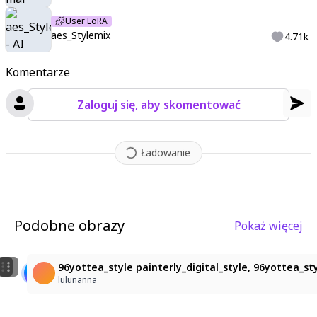
User LoRA
aes_Stylemix
4.71k
Komentarze
Zaloguj się, aby skomentować
Ładowanie
Podobne obrazy
Pokaż więcej
9
3
女の子
cinematic lighting, cinematic angle, soft light, colo
96yottea_style painterly_digital_style, 96yottea_styl
sayochaso
hubbards98
lulunanna