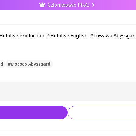
Członkostwo PixAI
rd
#
Mococo Abyssgard