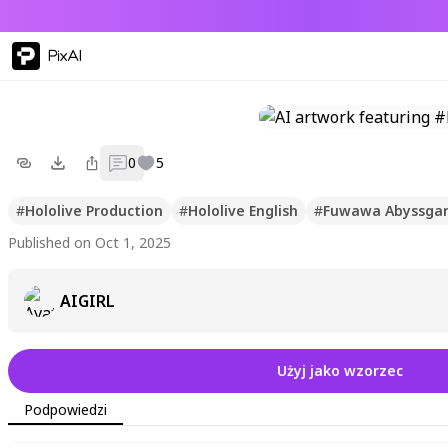
PixAI
0
5
#
Hololive Production
#
Hololive English
#
Fuwawa Abyssga
Published on Oct 1, 2025
AIGIRL
Użyj jako wzorzec
Podpowiedzi