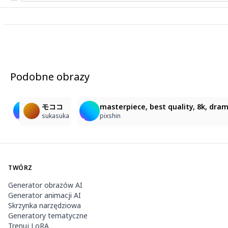
Podobne obrazy
1
1
1
猫耳少女の海辺日和
モココ
masterpiece, best quality, 8k, drama
str
BlueTiger_AIillustration
sukasuka
pixshin
TWÓRZ
Generator obrazów AI
Generator animacji AI
Skrzynka narzędziowa
Generatory tematyczne
Trenuj LoRA