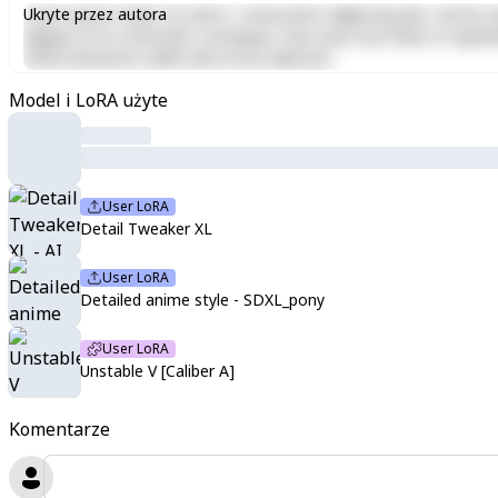
Lorem ipsum dolor sit amet, consectetur adipiscing elit, sed do e
Ukryte przez autora
aliquip ex ea commodo consequat. Duis aute irure dolor in reprehen
officia deserunt mollit anim id est laborum.
Model i LoRA użyte
User LoRA
Detail Tweaker XL
User LoRA
Detailed anime style - SDXL_pony
User LoRA
Unstable V [Caliber A]
Komentarze