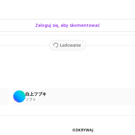
Zaloguj się, aby skomentować
Ładowanie
7
白上フブキ
ソフト
ODKRYWAJ