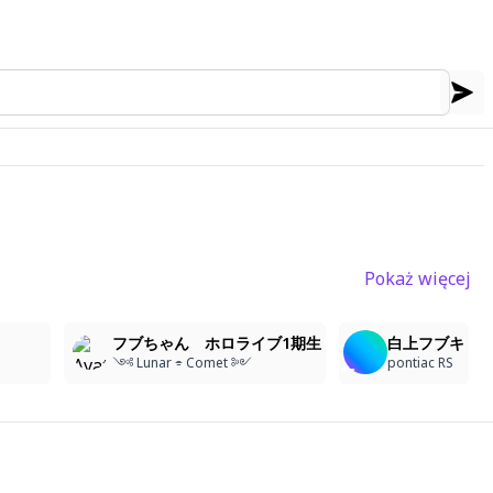
Pokaż więcej
3
9
10
フブちゃん ホロライブ1期生
白上フブキ
༺ Lunar ⌯ Comet ༻
pontiac RS