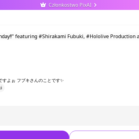
Członkostwo PixAI
すよぉ フブキさんのことです✨️
i