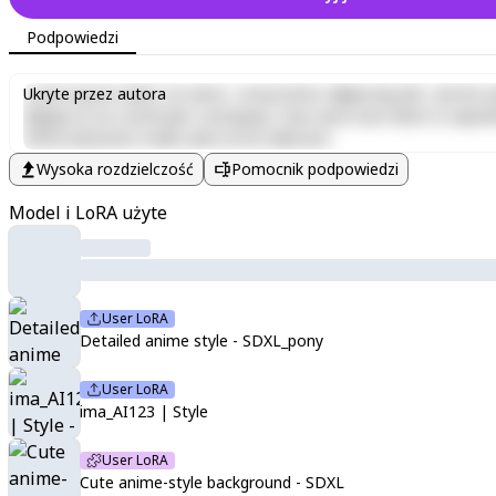
Podpowiedzi
Lorem ipsum dolor sit amet, consectetur adipiscing elit, sed do e
Ukryte przez autora
aliquip ex ea commodo consequat. Duis aute irure dolor in reprehen
officia deserunt mollit anim id est laborum.
Wysoka rozdzielczość
Pomocnik podpowiedzi
Model i LoRA użyte
User LoRA
Detailed anime style - SDXL_pony
User LoRA
ima_AI123 | Style
User LoRA
Cute anime-style background - SDXL