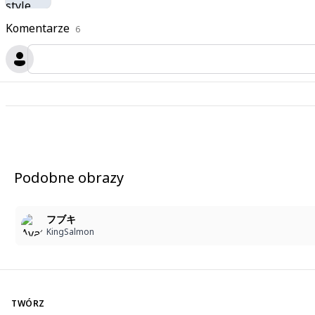
Komentarze
6
Podobne obrazy
フブキ
KingSalmon
TWÓRZ