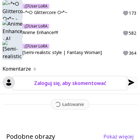
User LoRA
~°•○ Glittercore ○•°~
173
User LoRA
Anime Enhancer!!!
582
User LoRA
[Semi-realistic style | Fantasy Woman]
364
Komentarze
9
Zaloguj się, aby skomentować
Ładowanie
Podobne obrazy
Pokaż więcej