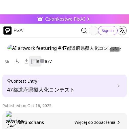
Członkostwo PixAI
PixAI
Sign in
9
877
Contest Entry
47都道府県擬人化コンテスト
Published on Oct 16, 2025
MApixchans
Więcej do zobaczenia