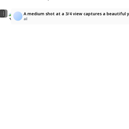
1
3
A medium shot at a 3/4 view captures a beautiful yo
blazhertz
ステラ
ail