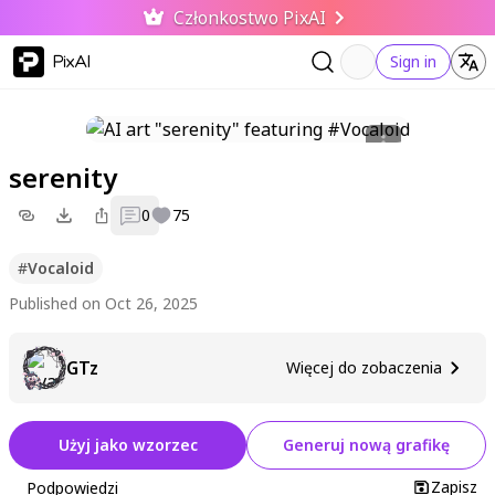
Członkostwo PixAI
PixAI
Sign in
serenity
0
75
#
Vocaloid
Published on Oct 26, 2025
GTz
Więcej do zobaczenia
Użyj jako wzorzec
Generuj nową grafikę
Zapisz
Podpowiedzi