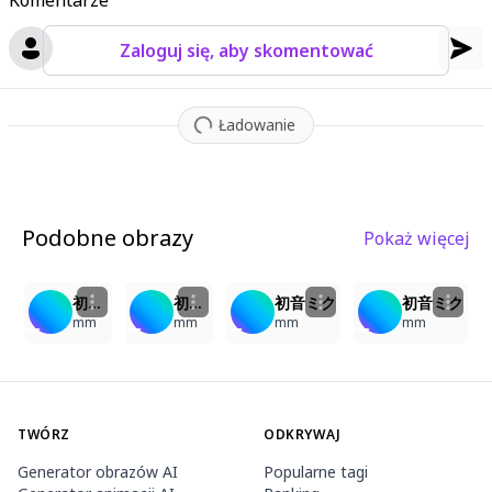
Komentarze
Zaloguj się, aby skomentować
Ładowanie
Podobne obrazy
Pokaż więcej
3
1
2
3
初音ミク
初音ミク
初音ミク
初音ミク
mm
mm
mm
mm
TWÓRZ
ODKRYWAJ
Generator obrazów AI
Popularne tagi