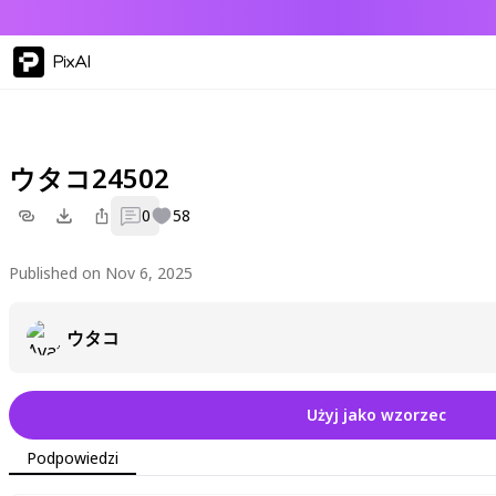
PixAI
ウタコ24502
0
58
Published on Nov 6, 2025
ウタコ
Użyj jako wzorzec
Podpowiedzi