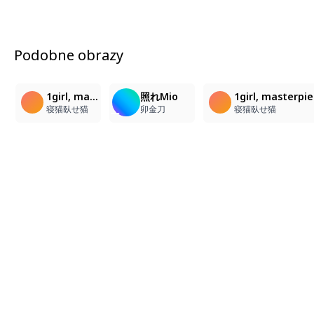
Podobne obrazy
2
5
1girl, masterpiece, cat ears, holding cat, looking at viewer, school_uniform, seductive_smile
照れMio
1girl, masterpie
寝猫臥せ猫
卯金刀
寝猫臥せ猫