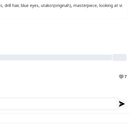
gs
,
drill hair
,
blue eyes
,
utako\(original\)
,
masterpiece
,
looking at vi
7