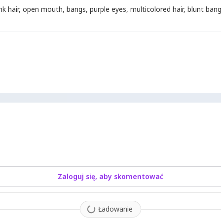
nk hair
,
open mouth
,
bangs
,
purple eyes
,
multicolored hair
,
blunt ban
Zaloguj się, aby skomentować
Ładowanie