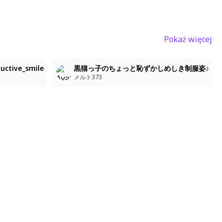
Pokaż więcej
4
3
ductive_smile
黒猫っ子のちょっと恥ずかしめしき制服姿♪
メルト373