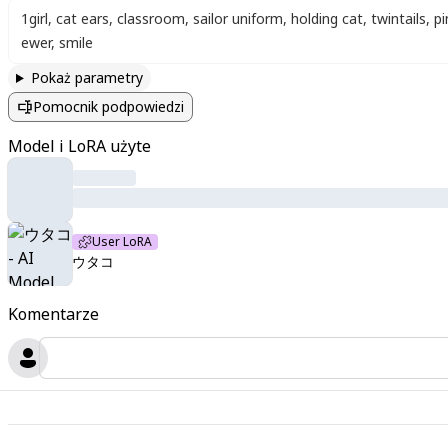
1girl
,
cat ears
,
classroom
,
sailor uniform
,
holding cat
,
twintails
,
pi
ewer
,
smile
Pokaż parametry
Pomocnik podpowiedzi
Model i LoRA użyte
User LoRA
ウタコ
Komentarze